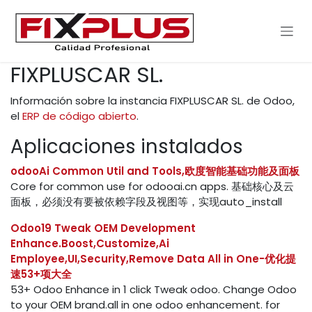
Ir al contenido
FIXPLUSCAR SL.
Información sobre la instancia FIXPLUSCAR SL. de Odoo,
el
ERP de código abierto
.
Aplicaciones instalados
odooAi Common Util and Tools,欧度智能基础功能及面板
Core for common use for odooai.cn apps. 基础核心及云
面板，必须没有要被依赖字段及视图等，实现auto_install
Odoo19 Tweak OEM Development
Enhance.Boost,Customize,Ai
Employee,UI,Security,Remove Data All in One-优化提
速53+项大全
53+ Odoo Enhance in 1 click Tweak odoo. Change Odoo
to your OEM brand.all in one odoo enhancement. for