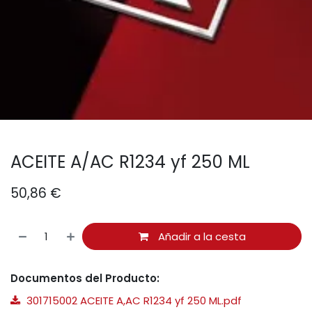
ACEITE A/AC R1234 yf 250 ML
50,86
€
Añadir a la cesta
Documentos del Producto:
301715002 ACEITE A,AC R1234 yf 250 ML.pdf