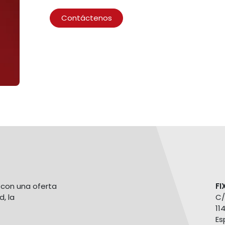
Contáctenos
con una oferta
FI
d, la
C/
11
Es