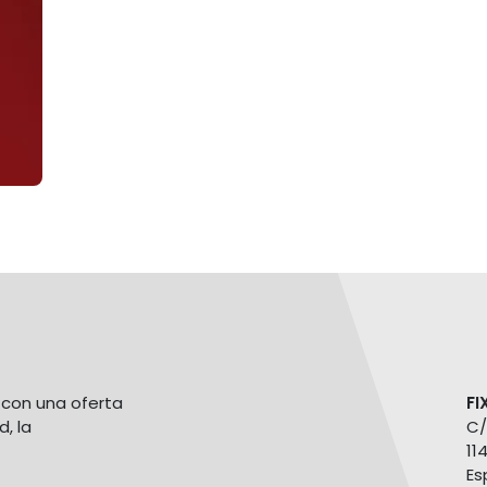
con una oferta
FI
d, la
C/
11
Es