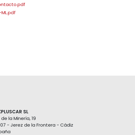
ontacto.pdf
ML.pdf
XPLUSCAR SL
 de la Minería, 19
407 - Jerez de la Frontera - Cádiz
paña