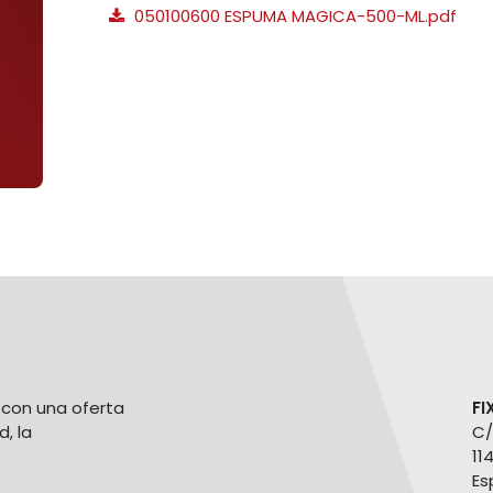
050100600 ESPUMA MAGICA-500-ML.pdf
con una oferta
FI
d, la
C/
11
Es